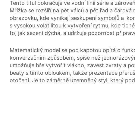
Tento titul pokračuje ve vodní linii série a zárov
Mřížka se rozšíří na pět válců a pět řad a čárová
obrazovku, kde vynikají seskupení symbolů a ik
s vysokou volatilitou k vytvoření rytmu, kde tiché
to, jak sezení dýchá, a udržuje pozornost připrav
Matematický model se pod kapotou opírá o funkce 
konverzačním způsobem, spíše než jednorázovým
umožňuje hře vytvořit vlákno, zavést zvraty a pot
beaty s tímto obloukem, takže prezentace přeruš
otočení. Je to záměrně uzemněný styl, který podpo