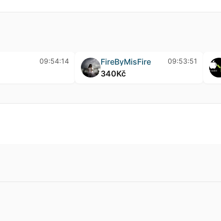
tscool
09:54:17
Molli
09:54:14
102Kč