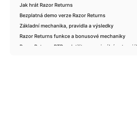
Jak hrát Razor Returns
Bezplatná demo verze Razor Returns
Základní mechanika, pravidla a výsledky
Razor Returns funkce a bonusové mechaniky
Razor Returns RTP, volatilitu a maximální potenciá
Jak přistupovat k Razor Returns zodpovědně
Hraní Razor Returns online za skutečné peníze v 
Vklady, Platby & Odpovědná hra v České republice
Mobilní verze Razor Returns