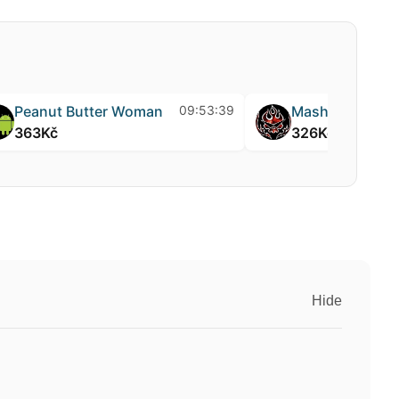
FireByMisFire
09:53:51
Peanut Butter Woman
340Kč
363Kč
Hide