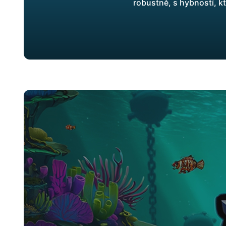
robustně, s hybností, k