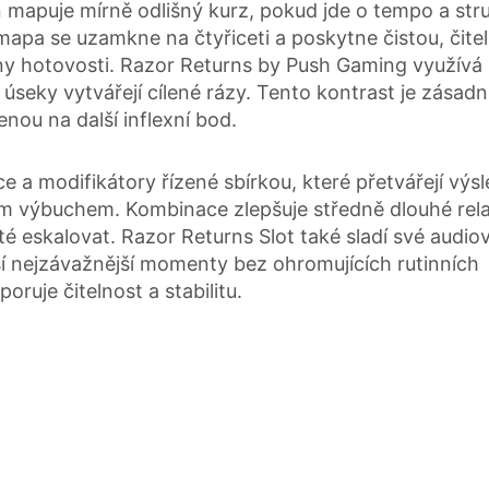
eň mapuje mírně odlišný kurz, pokud jde o tempo a str
 mapa se uzamkne na čtyřiceti a poskytne čistou, čite
ony hotovosti. Razor Returns by Push Gaming využívá
 úseky vytvářejí cílené rázy. Tento kontrast je zásadn
enou na další inflexní bod.
a modifikátory řízené sbírkou, které přetvářejí výs
 výbuchem. Kombinace zlepšuje středně dlouhé rela
é eskalovat. Razor Returns Slot také sladí své audiov
í nejzávažnější momenty bez ohromujících rutinních
ruje čitelnost a stabilitu.