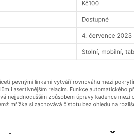
Kč100
Dostupné
4. července 2023
Stolní, mobilní, tab
iceti pevnými linkami vytváří rovnováhu mezi pokrytí
ům i asertivnějším relacím. Funkce automatického přehr
tává nejjednodušším způsobem úpravy kadence mezi ot
čemž mřížka si zachovává čistotu bez ohledu na rozliš