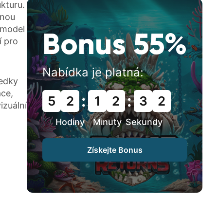
ukturu.
lnou
 model
Bonus 55%
í pro
Nabídka je platná:
ledky
ce,
:
:
5
2
1
2
3
0
izuální
Hodiny
Minuty
Sekundy
Získejte Bonus