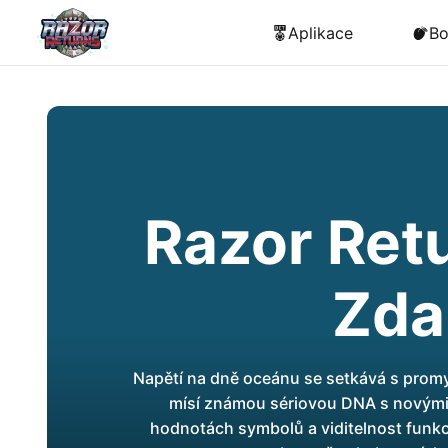
Aplikace
Bo
Razor Ret
Zda
Napětí na dně oceánu se setkává s prom
mísí známou sériovou DNA s novými v
hodnotách symbolů a viditelnost funkcí,