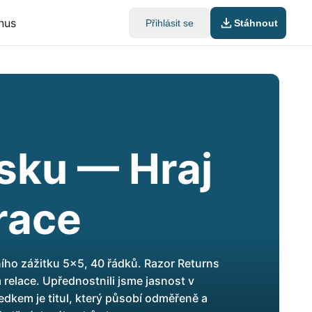
nus
Přihlásit se
Stáhnout
sku — Hraj
race
ho zážitku 5x5, 40 řádků. Razor Returns
relace. Upřednostnili jsme jasnost v
ledkem je titul, který působí odměřeně a