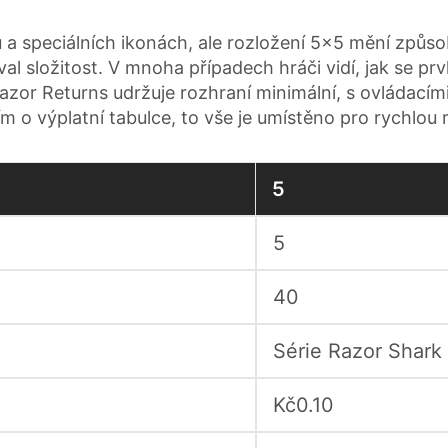
ů a speciálních ikonách, ale rozložení 5x5 mění způsob,
val složitost. V mnoha případech hráči vidí, jak se p
Razor Returns udržuje rozhraní minimální, s ovládací
o výplatní tabulce, to vše je umístěno pro rychlou r
5
5
40
Série Razor Shark
Kč0.10