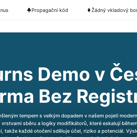
nus
Propagační kód
Žádný vkladový bo
urns Demo v Če
rma Bez Regist
yšleným tempem s velkým dopadem v našem pojetí moderní
rstvami sběru a logiky modifikátorů, které eskalují během 
 takže každé otočení sděluje účel, riziko a potenciál. Výs